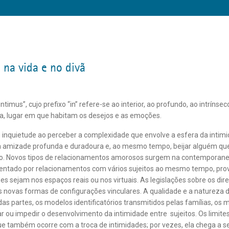
 na vida e no divã
intimus”, cujo prefixo “in” refere-se ao interior, ao profundo, ao intrín
ma, lugar em que habitam os desejos e as emoções.
 inquietude ao perceber a complexidade que envolve a esfera da inti
ma amizade profunda e duradoura e, ao mesmo tempo, beijar alguém 
. Novos tipos de relacionamentos amorosos surgem na contemporanei
esentado por relacionamentos com vários sujeitos ao mesmo tempo, prov
ades sejam nos espaços reais ou nos virtuais. As legislações sobre os dir
novas formas de configurações vinculares. A qualidade e a natureza 
das partes, os modelos identificatórios transmitidos pelas famílias, os
r ou impedir o desenvolvimento da intimidade entre sujeitos. Os limites 
 também ocorre com a troca de intimidades; por vezes, ela chega a s