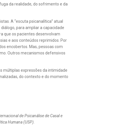
fuga da realidade, do sofrimento e da
tas. A “escuta psicanalítica” atual
 diálogo, para ampliar a capacidade
para que os pacientes desenvolvam
asias e aos conteúdos reprimidos. Por
eúdos encobertos. Mas, pessoas com
ntimo. Outros mecanismos defensivos
s múltiplas expressões da intimidade
ernalizadas, do contexto e do momento
ternacional de Psicanálise de Casal e
nética Humana (USP).