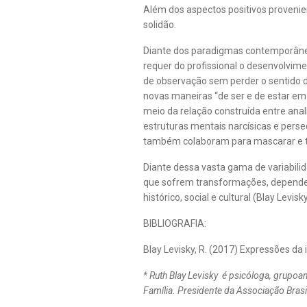
Além dos aspectos positivos provenie
solidão.
Diante dos paradigmas contemporâneos,
requer do profissional o desenvolvime
de observação sem perder o sentido do
novas maneiras “de ser e de estar em 
meio da relação construída entre anal
estruturas mentais narcísicas e pers
também colaboram para mascarar e tr
Diante dessa vasta gama de variabilid
que sofrem transformações, dependend
histórico, social e cultural (Blay Levisk
BIBLIOGRAFIA:
Blay Levisky, R. (2017) Expressões da i
* Ruth Blay Levisky é psicóloga, grupoan
Família. Presidente da Associação Bras