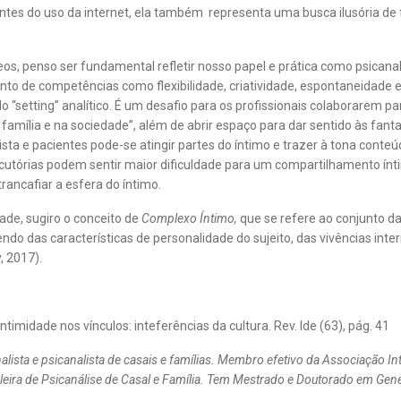
ntes do uso da internet, ela também representa uma busca ilusória de 
 penso ser fundamental refletir nosso papel e prática como psicanalis
nto de competências como flexibilidade, criatividade, espontaneidade e
 “setting” analítico. É um desafio para os profissionais colaborarem 
família e na sociedade”, além de abrir espaço para dar sentido às fant
ista e pacientes pode-se atingir partes do íntimo e trazer à tona cont
ecutórias podem sentir maior dificuldade para um compartilhamento í
ancafiar a esfera do íntimo.
ade, sugiro o conceito de
Complexo Íntimo,
que se refere ao conjunto da
o das características de personalidade do sujeito, das vivências int
y, 2017).
ntimidade nos vínculos: inteferências da cultura. Rev. Ide (63), pág. 41
alista e psicanalista de casais e famílias. Membro efetivo da Associação In
ileira de Psicanálise de Casal e Família. Tem Mestrado e Doutorado em Ge