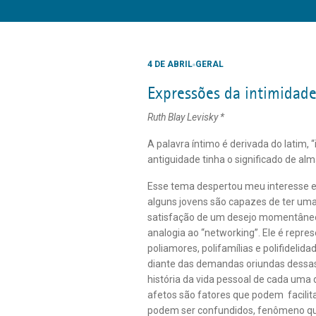
4 DE ABRIL
GERAL
Expressões da intimidade
Ruth Blay Levisky *
A palavra íntimo é derivada do latim, “
antiguidade tinha o significado de al
Esse tema despertou meu interesse e
alguns jovens são capazes de ter u
satisfação de um desejo momentâneo
analogia ao “networking”. Ele é repr
poliamores, polifamílias e polifidelid
diante das demandas oriundas dessas 
história da vida pessoal de cada uma 
afetos são fatores que podem facilita
podem ser confundidos, fenômeno que