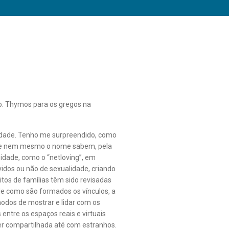
seco. Thymos para os gregos na
midade. Tenho me surpreendido, como
que nem mesmo o nome sabem, pela
dade, como o “netloving”, em
idos ou não de sexualidade, criando
eitos de famílias têm sido revisadas
de como são formados os vínculos, a
 modos de mostrar e lidar com os
entre os espaços reais e virtuais
er compartilhada até com estranhos.