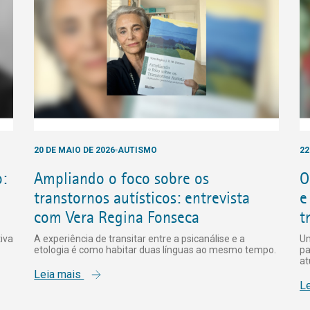
20 DE MAIO DE 2026
AUTISMO
22
:
Ampliando o foco sobre os
O
transtornos autísticos: entrevista
e
com Vera Regina Fonseca
t
iva
A experiência de transitar entre a psicanálise e a
Um
etologia é como habitar duas línguas ao mesmo tempo.
pa
at
Leia mais
L