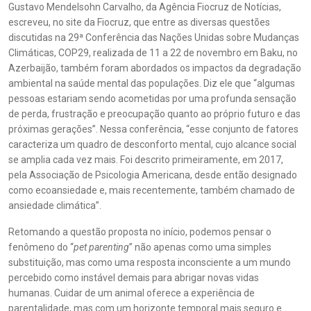
Gustavo Mendelsohn Carvalho, da Agência Fiocruz de Notícias,
escreveu, no site da Fiocruz, que entre as diversas questões
discutidas na 29ª Conferência das Nações Unidas sobre Mudanças
Climáticas, COP29, realizada de 11 a 22 de novembro em Baku, no
Azerbaijão, também foram abordados os impactos da degradação
ambiental na saúde mental das populações. Diz ele que “algumas
pessoas estariam sendo acometidas por uma profunda sensação
de perda, frustração e preocupação quanto ao próprio futuro e das
próximas gerações”. Nessa conferência, “esse conjunto de fatores
caracteriza um quadro de desconforto mental, cujo alcance social
se amplia cada vez mais. Foi descrito primeiramente, em 2017,
pela Associação de Psicologia Americana, desde então designado
como ecoansiedade e, mais recentemente, também chamado de
ansiedade climática”.
Retomando a questão proposta no início, podemos pensar o
fenômeno do “
pet parenting
” não apenas como uma simples
substituição, mas como uma resposta inconsciente a um mundo
percebido como instável demais para abrigar novas vidas
humanas. Cuidar de um animal oferece a experiência de
parentalidade, mas com um horizonte temporal mais seguro e