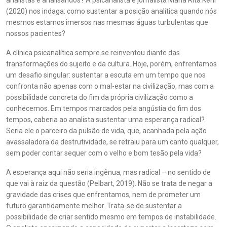
analistas e analisandos? A psicanalista e jornalista Maria Rita Kehl
(2020) nos indaga: como sustentar a posição analítica quando nós
mesmos estamos imersos nas mesmas águas turbulentas que
nossos pacientes?
A clínica psicanalítica sempre se reinventou diante das
transformações do sujeito e da cultura. Hoje, porém, enfrentamos
um desafio singular: sustentar a escuta em um tempo que nos
confronta não apenas com o mal-estar na civilização, mas com a
possibilidade concreta do fim da própria civilização como a
conhecemos. Em tempos marcados pela angústia do fim dos
tempos, caberia ao analista sustentar uma esperança radical?
Seria ele o parceiro da pulsão de vida, que, acanhada pela ação
avassaladora da destrutividade, se retraiu para um canto qualquer,
sem poder contar sequer com o velho e bom tesão pela vida?
A esperança aqui não seria ingênua, mas radical – no sentido de
que vai à raiz da questão (Pelbart, 2019). Não se trata de negar a
gravidade das crises que enfrentamos, nem de prometer um
futuro garantidamente melhor. Trata-se de sustentar a
possibilidade de criar sentido mesmo em tempos de instabilidade.