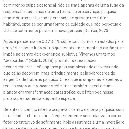
com menos culpa existencial. Não se trata apenas de uma fuga da
responsabilidade, mas de uma forma de preservação psíquica:
diante da impossibilidade percebida de garantir um futuro
habitável, opta-se por uma forma de cuidado que não perpetua o
ciclo de sofrimento para uma nova geração (Dunker, 2023).
Após a pandemia de COVID-19, sobretudo, fomos arrastados para
um vórtice onde tudo aquilo que tentávamos manter à distância se
impõe ao centro da experiência subjetiva. Vivemos um tempo
“desbordado” (Rolnik, 2018), produtor de realidades
desnorteadoras – não apenas pela complexidade e diversidade
que delas decorrem, mas, principalmente, pela sobrecarga de
exigência de trabalho psíquico. O real que irrompe não é apenas o
real do corpo ou do inconsciente, mas também o real de um
planeta em transformação catastrófica, que interroga nossa
própria permanência enquanto espécie.
Se antes o conflito interno ocupava o centro da cena psíquica, com
a realidade externa sendo frequentemente secundarizada como
fator constitutivo do sofrimento, hoje assistimos a uma inversão: o
cenário externo ganha protagonismo e torna-se, ele próprio, um