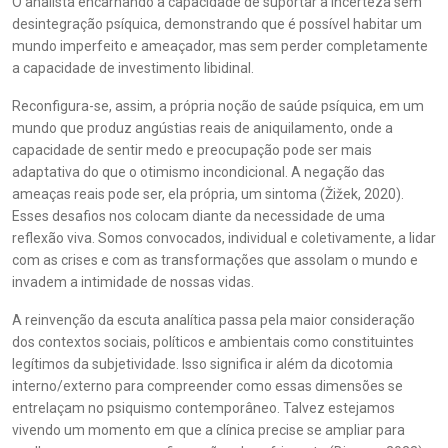
O analista encarnando a capacidade de suportar a incerteza sem
desintegração psíquica, demonstrando que é possível habitar um
mundo imperfeito e ameaçador, mas sem perder completamente
a capacidade de investimento libidinal.
Reconfigura-se, assim, a própria noção de saúde psíquica, em um
mundo que produz angústias reais de aniquilamento, onde a
capacidade de sentir medo e preocupação pode ser mais
adaptativa do que o otimismo incondicional. A negação das
ameaças reais pode ser, ela própria, um sintoma (Žižek, 2020).
Esses desafios nos colocam diante da necessidade de uma
reflexão viva. Somos convocados, individual e coletivamente, a lidar
com as crises e com as transformações que assolam o mundo e
invadem a intimidade de nossas vidas.
A reinvenção da escuta analítica passa pela maior consideração
dos contextos sociais, políticos e ambientais como constituintes
legítimos da subjetividade. Isso significa ir além da dicotomia
interno/externo para compreender como essas dimensões se
entrelaçam no psiquismo contemporâneo. Talvez estejamos
vivendo um momento em que a clínica precise se ampliar para