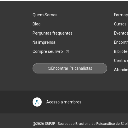
Quem Somos
Formaç
Blog
Cursos
Perguntas frequentes
Evento
Na imprensa
Encontr
Compre seu livro
Bibliot
Centro
Encontrar Psicanalistas
Atendi
Acesso a membros
@2026 SBPSP - Sociedade Brasileira de Psicanálise de São 