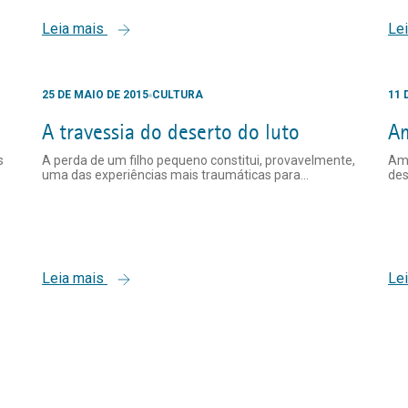
Leia mais
Le
25 DE MAIO DE 2015
CULTURA
11 
A travessia do deserto do luto
Am
s
A perda de um filho pequeno constitui, provavelmente,
Amo
uma das experiências mais traumáticas para...
des
Leia mais
Le