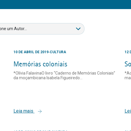
10 DE ABRIL DE 2019
CULTURA
12 
Memórias coloniais
S
*Olívia FalavinaO livro “Caderno de Memórias Coloniais”
*Ad
da moçambicana Isabela Figueiredo...
mai
Leia mais
Le