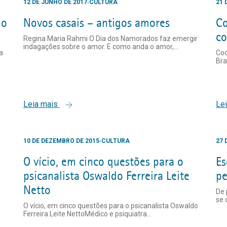
12 DE JUNHO DE 2017
CULTURA
21 
io
Novos casais – antigos amores
Co
co
Regina Maria Rahmi O Dia dos Namorados faz emergir
indagações sobre o amor. E como anda o amor,...
a
Coo
Bra
Leia mais
Le
10 DE DEZEMBRO DE 2015
CULTURA
27 
O vício, em cinco questões para o
Es
psicanalista Oswaldo Ferreira Leite
pe
Netto
De 
se 
O vício, em cinco questões para o psicanalista Oswaldo
Ferreira Leite NettoMédico e psiquiatra...