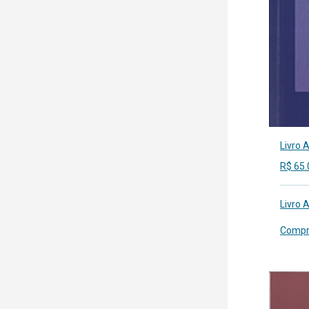
Livro A
R$
65.
Livro 
Compr