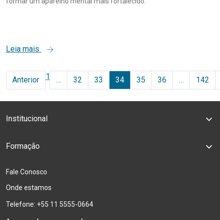
formar um aparelho mental mais fortalecido.
Leia mais
1
Anterior
…
32
33
34
35
36
…
142
Institucional
Formação
Fale Conosco
Onde estamos
Telefone: +55 11 5555-0664