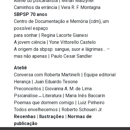
Ateliê do psicanalista | Mirian Malzyner
Caminhos da errância | Vera R. F. Montagna
SBPSP 70 anos
Centro de Documentação e Memória (cdm), um
possível espaço
para sonhar | Regina Lacorte Gianesi
A jovem ciência | Yone Vittorello Castelo
A origem da sbpsp: sangue, suor e lágrimas… –
mas não apenas | Paulo Cesar Sandler
Ateliê
Conversa com Roberta Martinelli | Equipe editorial
Herança | Juan Eduardo Tesone
Preconceitos | Giovanna A. M. de Lima
Psicanálise↔Literatura | Maria Inês Baccarin
Poemas que dormem comigo | Luiz Pinheiro
Todos envelhecemos | Roberto Schoueri Jr.
Resenhas | Ilustrações | Normas de
publicação