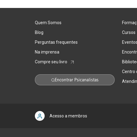
Quem Somos
Formaç
Blog
Cursos
Perguntas frequentes
Evento
Na imprensa
Encontr
Compre seu livro
Bibliot
Centro
Encontrar Psicanalistas
Atendi
Acesso a membros