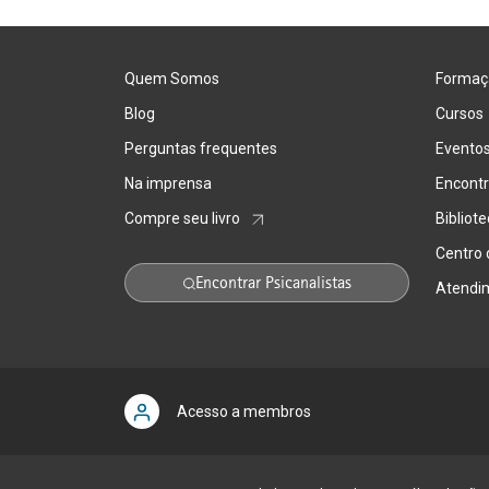
Quem Somos
Formaç
Blog
Cursos
Perguntas frequentes
Evento
Na imprensa
Encontr
Compre seu livro
Bibliot
Centro
Encontrar Psicanalistas
Atendi
Acesso a membros