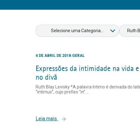
4 DE ABRIL DE 2018
GERAL
Expressões da intimidade na vida e
no divã
Ruth Blay Levisky *A palavra íntimo é derivada do lat
“intimus”, cujo prefixo “in”...
Leia mais