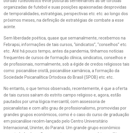
bordão futebolístico evite posturas semelhantes às de torcidas
organizadas de futebol e suas posições apaixonadas desprovidas
de temporalidades, estratégias, perspectivas etc. etc. ao longo dos
próximos meses, na definição de estratégias de combate a esse
acinte.
Sem liberdade poética, quase que semanalmente, recebemos na
Febrapsi, informações de tais cursos, “sindicatos”, “conselhos” etc.
etc.. Até há pouco tempo, antes da pandemia, tínhamos notícias
frequentes de cursos de formação clínica, sindicatos, conselhos e
de profissionais, normalmente, sob a égide de credos religiosos tais
como: psicanálise cristã, psicanálise xamânica, a formação da
Sociedade Psicanalítica Ortodoxa do Brasil (SPOB) etc. etc..
No entanto, o que temos observado, recentemente, é que a oferta
de tais cursos saíram do estrito campo religioso e, agora, estão
pautados por uma lógica mercantil, com assessoria de
psicanalistas e com alto grau de profissionalismo, promovidas por
grandes grupos econômicos, como é o caso do curso de graduação
em psicanálise recém-lançado pelo Centro Universitário
Internacional, Uninter, do Paraná. Um grande grupo econômico