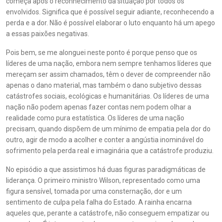
começa após o reconhecimento da situação por todos os
envolvidos. Significa que é possível seguir adiante, reconhecendo a
perda e a dor. Não é possível elaborar o luto enquanto há um apego
a essas paixões negativas.
Pois bem, se me alonguei neste ponto é porque penso que os
líderes de uma nação, embora nem sempre tenhamos líderes que
mereçam ser assim chamados, têm o dever de compreender não
apenas o dano material, mas também o dano subjetivo dessas
catástrofes sociais, ecológicas e humanitárias. Os líderes de uma
nação não podem apenas fazer contas nem podem olhar a
realidade como pura estatística. Os líderes de uma nação
precisam, quando dispõem de um mínimo de empatia pela dor do
outro, agir de modo a acolher e conter a angústia inominável do
sofrimento pela perda real e imaginária que a catástrofe produziu.
No episódio a que assistimos há duas figuras paradigmáticas de
liderança. O primeiro ministro Wilson, representado como uma
figura sensível, tomada por uma consternação, dor e um
sentimento de culpa pela falha do Estado. A rainha encarna
aqueles que, perante a catástrofe, não conseguem empatizar ou