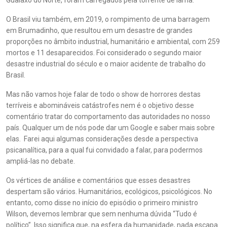
Gualaxo do Norte, foram carregados pela torrente de lama.
O Brasil viu também, em 2019, o rompimento de uma barragem
em Brumadinho, que resultou em um desastre de grandes
proporções no âmbito industrial, humanitário e ambiental, com 259
mortos e 11 desaparecidos. Foi considerado o segundo maior
desastre industrial do século e o maior acidente de trabalho do
Brasil.
Mas não vamos hoje falar de todo o show de horrores destas
terríveis e abomináveis catástrofes nem é o objetivo desse
comentário tratar do comportamento das autoridades no nosso
país. Qualquer um de nós pode dar um Google e saber mais sobre
elas. Farei aqui algumas considerações desde a perspectiva
psicanalítica, para a qual fui convidado a falar, para podermos
ampliá-las no debate.
Os vértices de análise e comentários que esses desastres
despertam são vários. Humanitários, ecológicos, psicológicos. No
entanto, como disse no início do episódio o primeiro ministro
Wilson, devemos lembrar que sem nenhuma dúvida “Tudo é
político”. Isso significa que, na esfera da humanidade, nada escapa