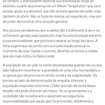
se condoer. É interessante observar sua travessia ao longo do
episódio, a partir da presença de um Wilson “terapêutico” que, sem
acusar, ajuda-a a descobrir que não se trata apenas da razão, mas
também do afeto. Não se trata de montar um espetáculo, mas sim
de poder demonstrar uma emoção genuína.
Aos poucos percebemos que a rainha não é indiferente à dor e ao
sofrimento gerado pela catástrofe, mas há uma limitação inerente
a sua personalidade, que procurará reparar ao longo dos anos. A
série sugere que ela sentiu remorso pela inação pessoal no
momento da crise. Desde o ocorrido, Aberfan se tornou a cidade
que ela mais visitou no Reino Unido.
A população de um país se sente desamparada quando seu ou sua
líder falha em reconhecer a gravidade de uma crise humanitária e
a ruptura que ela provoca no tecido social e da subjetividade. Ele
precisa ao lado da demonstração de empatia, oferecer à
população respostas concretas. O líder que não dá conta desse
desafio não pode oferecer um futuro. Se os governantes e a
sociedade não reconhecem e assumem as respectivas
responsabilidades por aquilo que foi provocado, dificilmente o