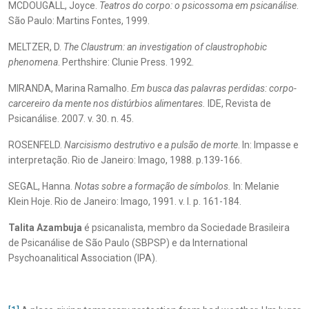
MCDOUGALL, Joyce.
Teatros do corpo: o psicossoma em psicanálise
.
São Paulo: Martins Fontes, 1999.
MELTZER, D.
The Claustrum: an investigation of claustrophobic
phenomena
. Perthshire: Clunie Press. 1992.
MIRANDA, Marina Ramalho.
Em busca das palavras perdidas: corpo-
carcereiro da mente nos distúrbios alimentares.
IDE, Revista de
Psicanálise. 2007. v. 30. n. 45.
ROSENFELD.
Narcisismo destrutivo e a pulsão de morte
. In: Impasse e
interpretação. Rio de Janeiro: Imago, 1988. p.139-166.
SEGAL, Hanna.
Notas sobre a formação de símbolos.
In: Melanie
Klein Hoje. Rio de Janeiro: Imago, 1991. v. I. p. 161-184.
Talita Azambuja
é psicanalista, membro da Sociedade Brasileira
de Psicanálise de São Paulo (SBPSP) e da International
Psychoanalitical Association (IPA).