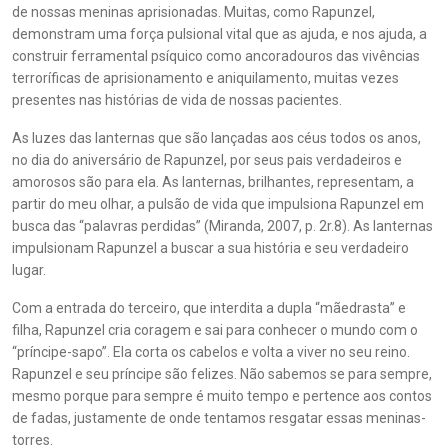
de nossas meninas aprisionadas. Muitas, como Rapunzel,
demonstram uma força pulsional vital que as ajuda, e nos ajuda, a
construir ferramental psíquico como ancoradouros das vivências
terroríficas de aprisionamento e aniquilamento, muitas vezes
presentes nas histórias de vida de nossas pacientes.
As luzes das lanternas que são lançadas aos céus todos os anos,
no dia do aniversário de Rapunzel, por seus pais verdadeiros e
amorosos são para ela. As lanternas, brilhantes, representam, a
partir do meu olhar, a pulsão de vida que impulsiona Rapunzel em
busca das “palavras perdidas” (Miranda, 2007, p. 2r.8). As lanternas
impulsionam Rapunzel a buscar a sua história e seu verdadeiro
lugar.
Com a entrada do terceiro, que interdita a dupla “mãedrasta” e
filha, Rapunzel cria coragem e sai para conhecer o mundo com o
“príncipe-sapo”. Ela corta os cabelos e volta a viver no seu reino.
Rapunzel e seu príncipe são felizes. Não sabemos se para sempre,
mesmo porque para sempre é muito tempo e pertence aos contos
de fadas, justamente de onde tentamos resgatar essas meninas-
torres.