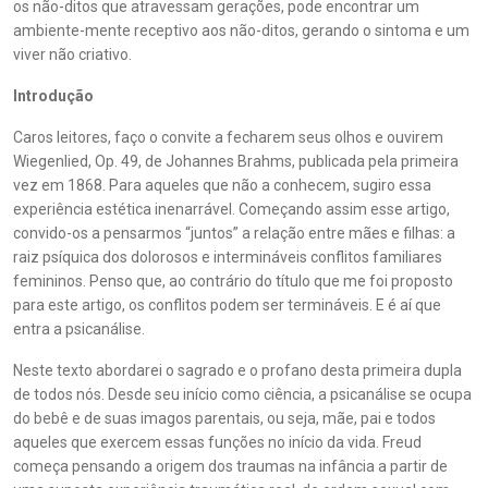
os não-ditos que atravessam gerações, pode encontrar um
ambiente-mente receptivo aos não-ditos, gerando o sintoma e um
viver não criativo.
Introdução
Caros leitores, faço o convite a fecharem seus olhos e ouvirem
Wiegenlied, Op. 49, de Johannes Brahms, publicada pela primeira
vez em 1868. Para aqueles que não a conhecem, sugiro essa
experiência estética inenarrável. Começando assim esse artigo,
convido-os a pensarmos “juntos” a relação entre mães e filhas: a
raiz psíquica dos dolorosos e intermináveis conflitos familiares
femininos. Penso que, ao contrário do título que me foi proposto
para este artigo, os conflitos podem ser termináveis. E é aí que
entra a psicanálise.
Neste texto abordarei o sagrado e o profano desta primeira dupla
de todos nós. Desde seu início como ciência, a psicanálise se ocupa
do bebê e de suas imagos parentais, ou seja, mãe, pai e todos
aqueles que exercem essas funções no início da vida. Freud
começa pensando a origem dos traumas na infância a partir de