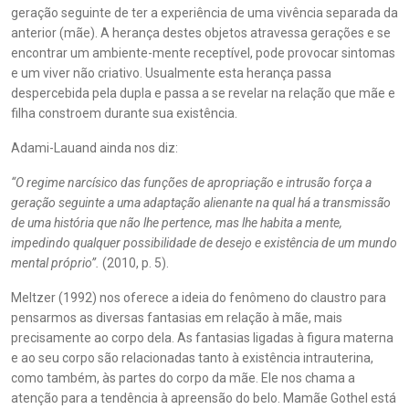
geração seguinte de ter a experiência de uma vivência separada da
anterior (mãe). A herança destes objetos atravessa gerações e se
encontrar um ambiente-mente receptível, pode provocar sintomas
e um viver não criativo. Usualmente esta herança passa
despercebida pela dupla e passa a se revelar na relação que mãe e
filha constroem durante sua existência.
Adami-Lauand ainda nos diz:
“O regime narcísico das funções de apropriação e intrusão força a
geração seguinte a uma adaptação alienante na qual há a transmissão
de uma história que não lhe pertence, mas lhe habita a mente,
impedindo qualquer possibilidade de desejo e existência de um mundo
mental próprio”.
(2010, p. 5).
Meltzer (1992) nos oferece a ideia do fenômeno do claustro para
pensarmos as diversas fantasias em relação à mãe, mais
precisamente ao corpo dela. As fantasias ligadas à figura materna
e ao seu corpo são relacionadas tanto à existência intrauterina,
como também, às partes do corpo da mãe. Ele nos chama a
atenção para a tendência à apreensão do belo. Mamãe Gothel está