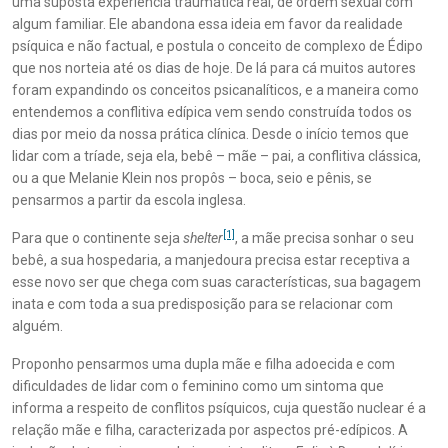
uma suposta experiência traumática real, de ordem sexual com
algum familiar. Ele abandona essa ideia em favor da realidade
psíquica e não factual, e postula o conceito de complexo de Édipo
que nos norteia até os dias de hoje. De lá para cá muitos autores
foram expandindo os conceitos psicanalíticos, e a maneira como
entendemos a conflitiva edípica vem sendo construída todos os
dias por meio da nossa prática clínica. Desde o início temos que
lidar com a tríade, seja ela, bebê – mãe – pai, a conflitiva clássica,
ou a que Melanie Klein nos propôs – boca, seio e pênis, se
pensarmos a partir da escola inglesa.
[1]
Para que o continente seja
shelter
, a mãe precisa sonhar o seu
bebê, a sua hospedaria, a manjedoura precisa estar receptiva a
esse novo ser que chega com suas características, sua bagagem
inata e com toda a sua predisposição para se relacionar com
alguém.
Proponho pensarmos uma dupla mãe e filha adoecida e com
dificuldades de lidar com o feminino como um sintoma que
informa a respeito de conflitos psíquicos, cuja questão nuclear é a
relação mãe e filha, caracterizada por aspectos pré-edípicos. A