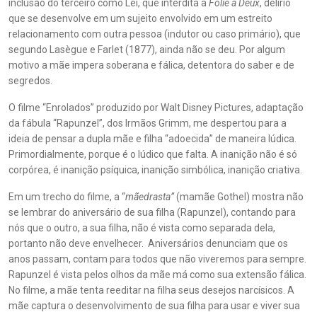
inclusão do terceiro como Lei, que interdita a
Folie à Deux
, delírio
que se desenvolve em um sujeito envolvido em um estreito
relacionamento com outra pessoa (indutor ou caso primário), que
segundo Lasègue e Farlet (1877), ainda não se deu. Por algum
motivo a mãe impera soberana e fálica, detentora do saber e de
segredos.
O filme “Enrolados” produzido por Walt Disney Pictures, adaptação
da fábula “Rapunzel”, dos Irmãos Grimm, me despertou para a
ideia de pensar a dupla mãe e filha “adoecida” de maneira lúdica.
Primordialmente, porque é o lúdico que falta. A inanição não é só
corpórea, é inanição psíquica, inanição simbólica, inanição criativa.
Em um trecho do filme, a “
mãedrasta”
(mamãe Gothel) mostra não
se lembrar do aniversário de sua filha (Rapunzel), contando para
nós que o outro, a sua filha, não é vista como separada dela,
portanto não deve envelhecer. Aniversários denunciam que os
anos passam, contam para todos que não viveremos para sempre.
Rapunzel é vista pelos olhos da mãe má como sua extensão fálica.
No filme, a mãe tenta reeditar na filha seus desejos narcísicos. A
mãe captura o desenvolvimento de sua filha para usar e viver sua