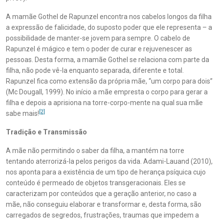
A mamãe Gothel de Rapunzel encontra nos cabelos longos da filha
a expressão de falicidade, do suposto poder que ele representa – a
possibilidade de manter-se jovem para sempre. O cabelo de
Rapunzel é mágico e tem o poder de curar e rejuvenescer as
pessoas. Desta forma, a mamãe Gothel se relaciona com parte da
filha, não pode vê-la enquanto separada, diferente e total.
Rapunzel fica como extensão da própria mãe, “um corpo para dois”
(Mc Dougall, 1999). No início a mãe empresta o corpo para gerar a
filha e depois a aprisiona na torre-corpo-mente na qual sua mãe
[2]
sabe mais!
Tradição e Transmissão
A mãe não permitindo o saber da filha, a mantém na torre
tentando aterrorizá-la pelos perigos da vida. Adami-Lauand (2010),
nos aponta para a existência de um tipo de herança psíquica cujo
conteúdo é permeado de objetos transgeracionais. Eles se
caracterizam por conteúdos que a geração anterior, no caso a
mãe, não conseguiu elaborar e transformar e, desta forma, são
carregados de segredos, frustrações, traumas que impedem a