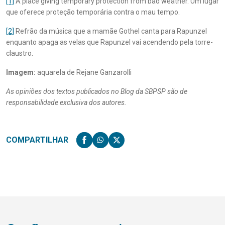
[1]
A place giving temporary protection from bad weather. Um lugar
que oferece proteção temporária contra o mau tempo.
[2]
Refrão da música que a mamãe Gothel canta para Rapunzel
enquanto apaga as velas que Rapunzel vai acendendo pela torre-
claustro.
Imagem:
aquarela de Rejane Ganzarolli
As opiniões dos textos publicados no Blog da SBPSP são de
responsabilidade exclusiva dos autores.
COMPARTILHAR